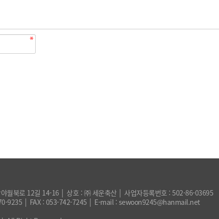
월북로 12길 14-16 │ 상호 : ㈜ 세운축산 │ 사업자등록번호 : 502-86-03695
0-9235 │ FAX : 053-742-7245 │ E-mail : sewoon9245@hanmail.net