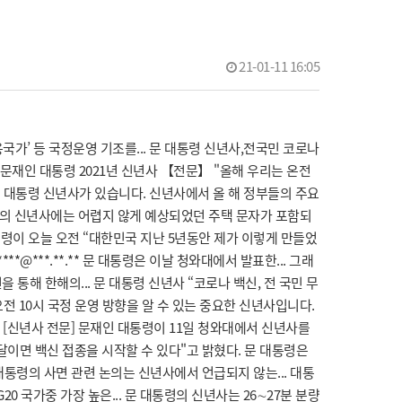
21-01-11 16:05
가’ 등 국정운영 기조를... 문 대통령 신년사,전국민 코로나
 문재인 대통령 2021년 신년사 【전문】 "올해 우리는 온전
재인 대통령 신년사가 있습니다. 신년사에서 올 해 정부들의 주요
령의 신년사에는 어렵지 않게 예상되었던 주택 문자가 포함되
대통령이 오늘 오전 “대한민국 지난 5년동안 제가 이렇게 만들었
*@***.**.** 문 대통령은 이날 청와대에서 발표한... 그래
해 한해의... 문 대통령 신년사 “코로나 백신, 전 국민 무
오전 10시 국정 운영 방향을 알 수 있는 중요한 신년사입니다.
" [신년사 전문] 문재인 대통령이 11일 청와대에서 신년사를
달이면 백신 접종을 시작할 수 있다"고 밝혔다. 문 대통령은
대통령의 사면 관련 논의는 신년사에서 언급되지 않는... 대통
 국가중 가장 높은... 문 대통령의 신년사는 26∼27분 분량