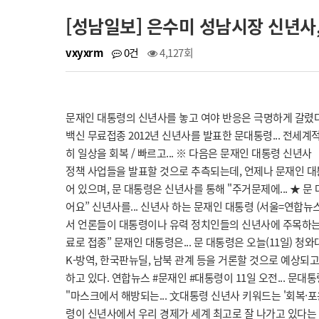
[성남일보] 은수미 성남시장 신년사, 무
vxyxrm
0건
4,127회
문재인 대통령의 신년사를 놓고 여야 반응은 극명하게 갈렸다.
백신 무료접종 2012년 신년사를 발표한 문대통령... 전세계
히 일상을 회복 / 빠르고... ※ 다음은 문재인 대통령 신년
정책 사업들을 발표할 것으로 추측되는데, 언제나 문재인 대
어 있으며, 문 대통령은 신년사를 통해 "주거문제에... ★ 문
어요” 신년사를... 신년사 하는 문재인 대통령 (서울=연합뉴스) 
서 언론들이 대통령이나 유력 정치인들의 신년사에 주목하는 것
료로 접종” 문재인 대통령은... 문 대통령은 오늘(11일) 청
K-방역, 한국판뉴딜, 남북 관계 등을 거론할 것으로 예상되고
하고 있다. 연합뉴스 #문재인 #대통령이 11일 오전... 문
"마스크에서 해방되는... 文대통령 신년사 키워드는 '회복·
령이 신년사에서 우리 경제가 세계 최고로 잘 나가고 있다는 근