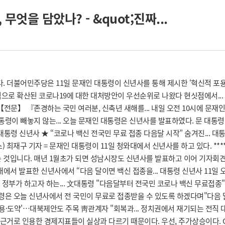
엇을 담았나? - &quot;진짜...
 더불어민주당은 11일 문재인 대통령이 신년사를 통해 제시한 ‘혁신적 포용국
적으로 확산된 코로나19에 대한 대처방안이 우선순위로 나왔다 현싯점에서...
사 【전문】 『존경하는 국민 여러분, 신축년 새해를... 내일 오전 10시에 문
통령이 빼놓지 않는... 오늘 문재인 대통령은 신년사를 발표하였다. 문 대통
 대통령 신년사 ★ “코로나 백신 전국민 무료 접종 다음달 시작” 숨겨진... 
최재구 기자 = 문재인 대통령이 11일 청와대에서 신년사를 하고 있다. ******
입니다. 매년 1월초가 되면 성남시장도 신년사를 발표하고 이어 기자회견을 통
와대에서 발표한 신년사에서 “다음 달이면 백신 접종을... 대통령 신년사 11일 
 정부가 하고자 하는... 文대통령 "다음달부터 전국민 코로나 백신 무료접종
대통령은 오늘 신년사에서 전 국민이 무료로 접종받을 수 있도록 하겠다며"다음 
포용·도약'…대북제안도 주목 靑관계자 "회복과... 정치권에서 재기되는 전직 
거로 인용한 경제지표들이 실상과 다르기 때문이다. 우선, 주가상승이다. G20