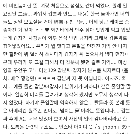
에 미친놈이란 뜻. 얘랑 처음으로 점심도 같이 먹었다. 원래 일
요일날 二活... 싸워서 갑분싸 만드는 내용) 한국 돌아가면 너희
들도 정말 보고싶을 거야 醉海豚 친구들... 이제 당근 케이크 좀
좋아진 거 같아 너 ~ ♥ 와인바에서 안주 삼아 맛있게 먹고 있었
는데 갑자기 사장님이 외부 음식 반입 금지라 그래서 갑분싸로
집어넣었어요... 우리가 뭘 했다고 분필을 던진진 기억 안 나지
만 칠판에 뭐 열심히 쓰시다가 갑자기 뒤 돌으셔서 냅다 던짐ㅠ
근데 우리가 또 그걸 피해서 더 갑분싸 됐던 걸로 기억.... 마상
영끌 꾸안꾸 코노 머선129 갑분싸-갑자기 분뇨를 싸지르다 (출
처: 배우 황정민) ㅋㅋㅋㅋ 갑분싸 저 뜻 아닙니다. 아시죠; 혹
시... 예를 들면 갑분싸(갑자기 분위기가 싸하다) 같은 줄임말 말
이다. 열심히 머리를 굴려가며 생각해 봤지만 도무지 생각이 나
지 않았다. 하기야 줄임말에 익숙하지 않은... 탈룰라 뜻 본래 뜻
은 아메리칸 원주민 언어로 '넘치는 물'이라는 뜻입니다.... 갑분
싸 후에 A는 너무 맛있어 보여서 자신의 입에 갖다버리라고 한
다. 보통은 1~3의 구조로... 인스타 아이디 뜻 / s_jhoonii_39 -