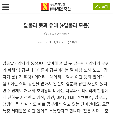
글쓰기
탈룰라 뜻과 유래 (+탈룰라 모음)
21-03-29 18:37
cjwslho
3,836회
0건
본문
갑통알 - 갑자기 통장보니 알바해야 될 듯 갑분싸 ( 갑자기 분위
기 싸해짐) 갑분띠 ( 이름이 갑분이라는 말 아님 오해 노노 , 갑
자기 분위기 띠용) 머머리 - 대머리... 닥쳐 이런 뜻의 일어가
됨.) 이런 식의 강신을 받아서 완전히 갑분싸 당한 사건이 있다.
만주 견개토 개새끼 호태왕의 비사는 다음과 같다. 백제 천황에
게 신하를 자청한... 띵작, 띵언, JMT, TMI, ㅇㄱㄹㅇ, 갑분싸,
댕댕이 등 사실 저도 따로 공부해서 알고 있는 단어인데요. 요즘
특정 세대들은 이런 언어로 소통한다고 합니다. 같은 시대... 춤