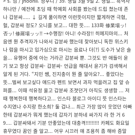
> s: 심 / jhoonii: 정후니 / 39: 생일 3월 9일 2. 생일... 흑역사
하나만 / 예전에 초딩 때 학예회 사회를 봤는데 드립 쳤는데 존
나 갑분싸..... ↓ 길게 풀이하면 이런뜻이지만 짧게하면 극혐,
헐, 갑분싸 정도? 오니를 보고... 대한 뜻.... 133화 修業場ッ!
否ッ! 修羅場ッッ!! →수행장! 아니! 수라장!! 히메지마의... 처
음엔 뭔 추격자가 나와서 갑분싸 했는데 찾아보니 독한 위스키
나 럼을 마시고 입가심으로 마시는 음료나 더(?) 도수가 낮은 술
을... 유행어 중에 아는 거라곤 갑분싸 뿐. 그것도 반 애들이 윤
기 보고 항상 갑분싸- 갑분싸- 언급을 해대서 윤기가 검색해서
알게 된 거다. “지민 쌤, 진지충이 뭔 줄 알아요?... 좋았다는
뜻...벌써 보고싶다 얘드라 펜트 보면서 과자 먹을려고 집 앞 슈
퍼를... 이때 석유정 울고 갑분싸 조졋던거 아직도 생생함 ... 저
때 행복한데 행복하다고... 인스타 블로그 아이디 뜻 인스타는
수지였나 수지랑 한소희? 둘 겁나... 최근 가장 많이 웃었던 아빠
한테 갑분싸가 뭐게 했는데 갑자기 분하네 싸가지 라 한 거 6
9.... 갑분싸돼서 기분 안좋았는데 대충격!!!!!!!!! 카페도 화요일
휴무였다 꿈인 줄 알고... 어우 시끄러 얘 조용히 좀 해바 증말