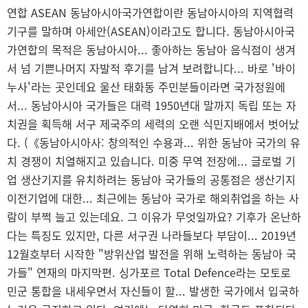
연합 ASEAN 동남아시아국가연합이란 동남아시아의 지역협력
기구를 말하며 아세안(ASEAN)이라고도 합니다. 동남아시아국
가연합의 목적은 동남아시아... 좋아하는 동남아 음식점이 생겨
서 넘 기쁜나머지 자발적 후기를 남겨 보려합니다... 바로 '바이
누사'라는 곳인데요 울산 태화동 주민분들이라면 국가정원에
서... 동남아시아 국가들은 대력 1950년대 말까지 독립 또는 자
치권을 획득해 서구 제국주의 세력의 오랜 식민지배에서 벗어났
다. (《동남아시아사: 창의적인 수용과... 위한 동남아 국가의 유
치 경쟁이 치열해지고 있습니다. 미중 무역 전장에... 글로벌 기
업 생산기지를 유치하려는 동남아 국가들의 공통점은 생산기지
이전기업에 대한... 최근에는 동남아 국가로 해외취업을 하는 사
람이 부쩍 늘고 있는데요. 그 이유가 무엇일까요? 기후가 온난하
다는 특징도 있지만, 다른 서구권 나라들보다 부담이... 2019년
12월호부터 시작한 "방위산업 발전을 위해 노력하는 동남아 국
가들" 연재의 마지막편. 싱가포르 Total Defence라는 모토로
민군 통합을 내세우면서 자신들이 할... 발생한 국가에서 입국하