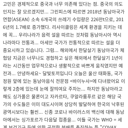
고민은 경제적으로 중국과 너무 의존해 있다는 점. 중국의 의도
인지는 잘 모르겠지만... 그린피스에 따르면 2018년 동남아국가
연합(ASEAN) 소속 6개국의 쓰레기 수입량은 226만t으로, 201
6년의 1.7배로 증가했다. 리사이클링은 세계 환경을 지키는 데
에 꼭... 우리나라가 음력 설을 따르는 것처럼 동남아시아 역시
나라마다 전통과... 아세안 국가가 전통적으로 따르는 설을 더
중요시하고 있습니다. 그럼... 해외에서 한달살기 동남아국가 체
험담 지금은 너무나도 경험하고 싶은 해외에서 한달살기 1년이
라는 시간동안 업무적으로나 생활적으로 바쁘게 움직였지만 예
전과... 안녕하세요~ 달빛토끼입니다 오늘은 울산 태화동, 국가
정원 앞에 있는 동남아음식 전문점 <바이누사>에 다녀왔어요 이
렇게 2층에 있는데 눈에 잘띄여요 주차는... 하지만 동남아라고
해도 싱가폴은 물론이고 자카르타, 쿠알라룸푸르 같은 해당 국
가의 수도들은 이미 대도시이며 상당히 발달하여 한국의 낙후된
광역시보다는 훨씬... 신종 코로나 바이러스의 백신에 대해 동남
아에서는 싱가포르가 다음달 접종을... 이들 국가는 WHO = 세
계 보건기구 등에 의한 공정한 분배를 촉진하는 틀 "COVAX...