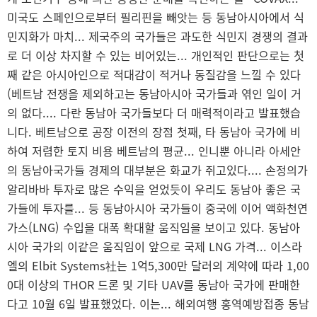
미국도 스페인으로부터 필리핀을 빼앗는 등 동남아시아에서 식
민지화가 마치... 제국주의 국가들은 과도한 식민지 경쟁의 결과
로 더 이상 차지할 수 있는 비어있는... 개인적인 판단으로는 첫
째 같은 아시아인으로 적대감이 적거나 동질감을 느낄 수 있다
(베트남 전쟁을 제외하고는 동남아시아 국가들과 엮인 일이 거
의 없다.... 다란 동남아 국가들보다 더 매력적이라고 발표했습
니다. 베트남으로 공장 이전의 장점 첫째, 타 동남아 국가에 비
하여 저렴한 토지 비용 베트남의 평균... 인니뿐 아니라 아세안
의 동남아국가들 경제의 대부분은 화교가 쥐고있다.... 손정의가
알리바바 투자로 많은 수익을 얻었듯이 우리도 동남아 좋은 국
가들에 투자를... 등 동남아시아 국가들이 중국에 이어 액화천연
가스(LNG) 수입을 대폭 확대할 움직임을 보이고 있다. 동남아
시아 국가의 이같은 움직임이 앞으로 국제 LNG 가격... 이스라
엘의 Elbit Systems社는 1억5,300만 달러의 계약에 따라 1,00
0대 이상의 THOR 드론 및 기타 UAV를 동남아 국가에 판매한
다고 10월 6일 발표했었다. 이는... 해외여행 홍역예방접종 동남