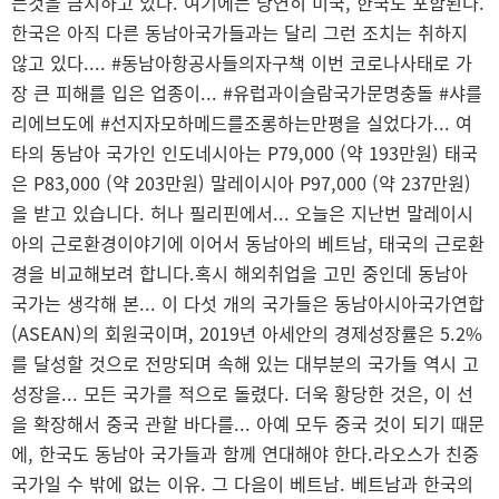
는것을 금지하고 있다. 여기에는 당연히 미국, 한국도 포함된다.
한국은 아직 다른 동남아국가들과는 달리 그런 조치는 취하지
않고 있다.... #동남아항공사들의자구책 이번 코로나사태로 가
장 큰 피해를 입은 업종이... #유럽과이슬람국가문명충돌 #샤를
리에브도에 #선지자모하메드를조롱하는만평을 실었다가... 여
타의 동남아 국가인 인도네시아는 P79,000 (약 193만원) 태국
은 P83,000 (약 203만원) 말레이시아 P97,000 (약 237만원)
을 받고 있습니다. 허나 필리핀에서... 오늘은 지난번 말레이시
아의 근로환경이야기에 이어서 동남아의 베트남, 태국의 근로환
경을 비교해보려 합니다.혹시 해외취업을 고민 중인데 동남아
국가는 생각해 본... 이 다섯 개의 국가들은 동남아시아국가연합
(ASEAN)의 회원국이며, 2019년 아세안의 경제성장률은 5.2%
를 달성할 것으로 전망되며 속해 있는 대부분의 국가들 역시 고
성장을... 모든 국가를 적으로 돌렸다. 더욱 황당한 것은, 이 선
을 확장해서 중국 관할 바다를... 아예 모두 중국 것이 되기 때문
에, 한국도 동남아 국가들과 함께 연대해야 한다.라오스가 친중
국가일 수 밖에 없는 이유. 그 다음이 베트남. 베트남과 한국의