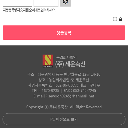
자동등록방지 숫자를 순서대로 입력하세요.
주소 : 대구광역시 동구 반야월북로 12길 14-16
상호 : 농업회사법인 ㈜ 세운축산
사업자등록번호 : 502-86-03695 대표 : 구태우
TEL : 1670-9235 │ FAX : 053-742-7245
E-mail : sewoon9245@hanmail.net
Copyright ⓒ(주)세운축산. All Right Reversed
PC 버전으로 보기