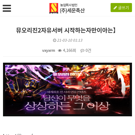
글쓰기
뮤오리진2자유서버 시작하는자만이아는】
21-03-10 01:13
vxyxrm
4,166회
0건
본문