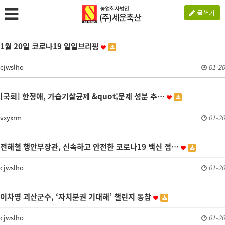
글쓰기
1월 20일 코로나19 일일브리핑
cjwslho
01-20
[국회] 한정애, 가습기살균제 &quot;문제 성분 추…
vxyxrm
01-20
전해철 행안부장관, 신속하고 안전한 코로나19 백신 접…
cjwslho
01-20
이차영 괴산군수, ‘자치분권 기대해’ 챌린지 동참
cjwslho
01-20