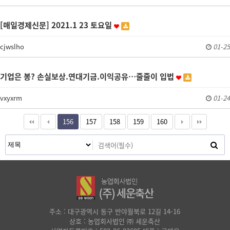
[매일경제신문] 2021.1 23 토요일
cjwslho
01-25
기업은 봉? 손실보상.연대기금.이익공유…줄줄이 입법
vxyxrm
01-24
156
157
158
159
160
주소 : 대구광역시 동구 반야월북로 12길 14-16
상호 : 농업회사법인 ㈜ 세운축산