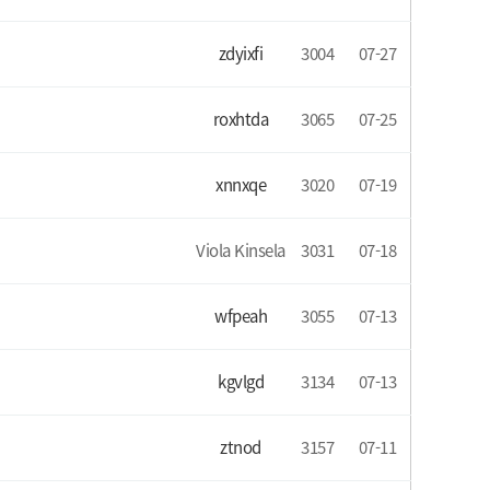
zdyixfi
3004
07-27
roxhtda
3065
07-25
xnnxqe
3020
07-19
Viola Kinsela
3031
07-18
wfpeah
3055
07-13
kgvlgd
3134
07-13
ztnod
3157
07-11