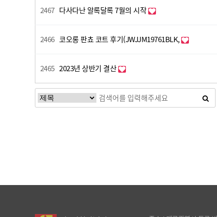
2467
다사다난 알록달록 7월의 시작
2466
코오롱 판쵸 코트 후기(JWJJM19761BLK,
2465
2023년 상반기 결산
다음
맨끝