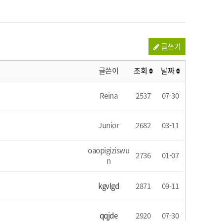
글쓰기
글쓴이
조회
날짜
Reina
2537
07-30
Junior
2682
03-11
oaopigiziswu
2736
01-07
n
kgvlgd
2871
09-11
qqjde
2920
07-30