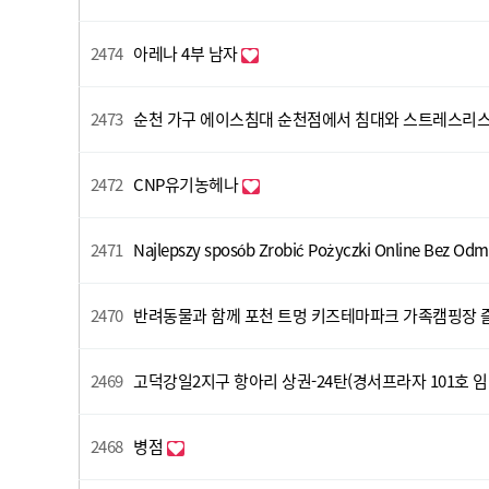
2474
아레나 4부 남자
2473
순천 가구 에이스침대 순천점에서 침대와 스트레스리스
2472
CNP유기농헤나
2471
Najlepszy sposób Zrobić Pożyczki Online Bez Od
2470
반려동물과 함께 포천 트멍 키즈테마파크 가족캠핑장 
2469
고덕강일2지구 항아리 상권-24탄(경서프라자 101호 임
2468
병점