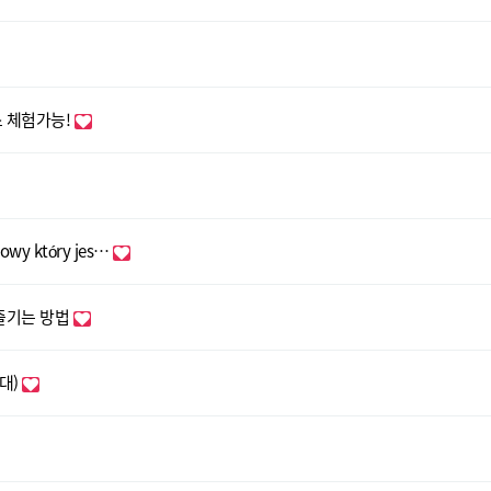
 체험가능!
mowy który jes…
즐기는 방법
대)