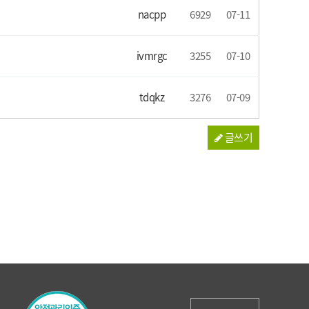
nacpp
6929
07-11
ivmrgc
3255
07-10
tdqkz
3276
07-09
글쓰기